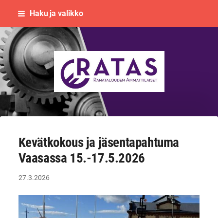
Siirry
Haku ja valikko
sivun
sisältöön
Rahatalouden ammattilaiset RATAS
Kevätkokous ja jäsentapahtuma
Vaasassa 15.-17.5.2026
27.3.2026